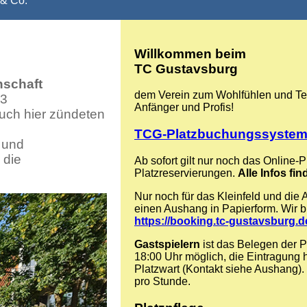
& Co.
Willkommen beim
TC Gustavsburg
schaft
dem Verein zum Wohlfühlen und Ten
 3
Anfänger und Profis!
uch hier zündeten
TCG-Platzbuchungssyste
 und
 die
Ab sofort gilt nur noch das Online
Platzreservierungen.
Alle Infos fin
Nur noch für das Kleinfeld und die
einen Aushang in Papierform. Wir bit
https://booking.tc-gustavsburg.d
Gastspielern
ist das Belegen der P
18:00 Uhr möglich, die Eintragung h
Platzwart (Kontakt siehe Aushang).
pro Stunde.