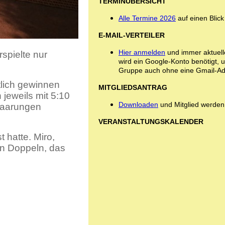
TERMINÜBERSICHT
Alle Termine 2026
auf einen Blick
E-MAIL-VERTEILER
Hier anmelden
und immer aktuell
rspielte nur
wird ein Google-Konto benötigt, 
Gruppe auch ohne eine Gmail-Adr
tlich gewinnen
MITGLIEDSANTRAG
jeweils mit 5:10
Downloaden
und Mitglied werden
paarungen
VERANSTALTUNGSKALENDER
 hatte. Miro,
en Doppeln, das