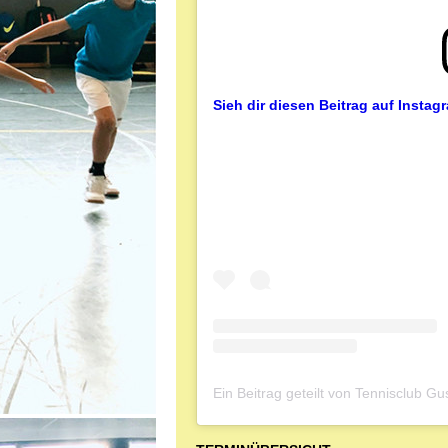
Sieh dir diesen Beitrag auf Instag
Ein Beitrag geteilt von Tennisclub G