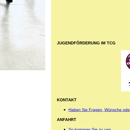
JUGENDFÖRDERUNG IM TCG
KONTAKT
Haben Sie Fragen, Wünsche ode
ANFAHRT
So kommen Sie zu uns