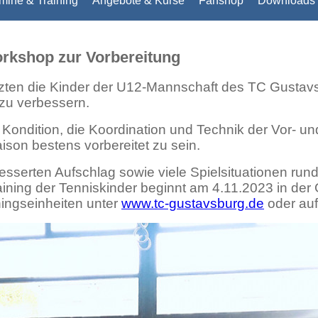
mine & Training
Angebote & Kurse
Fanshop
Downloads 
orkshop zur Vorbereitung
tzten die Kinder der U12-Mannschaft des TC Gustav
 zu verbessern.
 Kondition, die Koordination und Technik der Vor- 
aison bestens vorbereitet zu sein.
sserten Aufschlag sowie viele Spielsituationen run
raining der Tenniskinder beginnt am 4.11.2023 in der
ningseinheiten unter
www.tc-gustavsburg.de
oder au