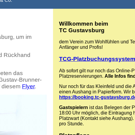
& Co.
Willkommen beim
TC Gustavsburg
sburg, um im
dem Verein zum Wohlfühlen und Ten
Anfänger und Profis!
und Rückhand
TCG-Platzbuchungssyste
Ab sofort gilt nur noch das Online
deten das
Platzreservierungen.
Alle Infos fin
 Gustav-Brunner-
f diesem
Flyer
.
Nur noch für das Kleinfeld und die
einen Aushang in Papierform. Wir bit
https://booking.tc-gustavsburg.d
Gastspielern
ist das Belegen der P
18:00 Uhr möglich, die Eintragung h
Platzwart (Kontakt siehe Aushang).
pro Stunde.